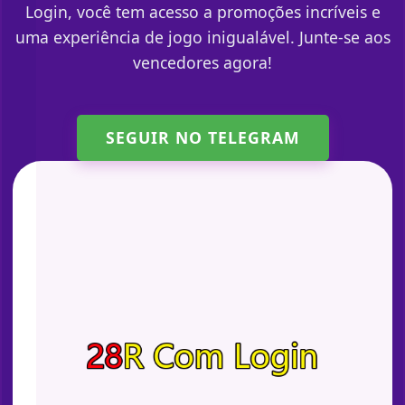
Login, você tem acesso a promoções incríveis e
uma experiência de jogo inigualável. Junte-se aos
vencedores agora!
SEGUIR NO TELEGRAM