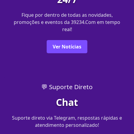
Fique por dentro de todas as novidades,
promoções e eventos da 39234.Com em tempo
real!
Ver Notícias
💬 Suporte Direto
Chat
Suporte direto via Telegram, respostas rápidas e
atendimento personalizado!