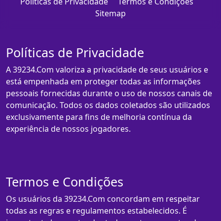
Políticas de Privacidade
Termos e Condições
Sitemap
Políticas de Privacidade
A 39234.Com valoriza a privacidade de seus usuários e
está empenhada em proteger todas as informações
pessoais fornecidas durante o uso de nossos canais de
comunicação. Todos os dados coletados são utilizados
exclusivamente para fins de melhoria contínua da
experiência de nossos jogadores.
Termos e Condições
Os usuários da 39234.Com concordam em respeitar
todas as regras e regulamentos estabelecidos. É