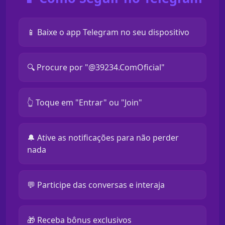
📱 Baixe o app Telegram no seu dispositivo
🔍 Procure por "@39234.ComOficial"
👆 Toque em "Entrar" ou "Join"
🔔 Ative as notificações para não perder
nada
💬 Participe das conversas e interaja
🎁 Receba bônus exclusivos