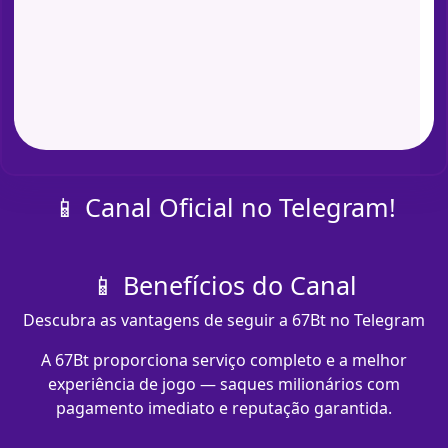
📱 Canal Oficial no Telegram!
📱 Benefícios do Canal
Descubra as vantagens de seguir a 67Bt no Telegram
A 67Bt proporciona serviço completo e a melhor
experiência de jogo — saques milionários com
pagamento imediato e reputação garantida.