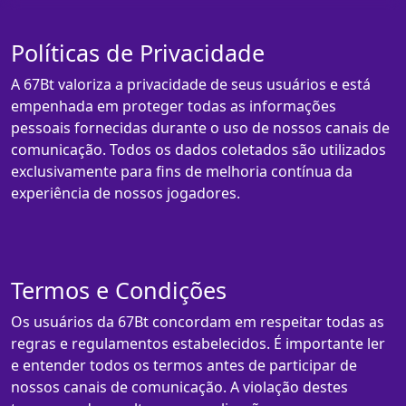
Políticas de Privacidade
A 67Bt valoriza a privacidade de seus usuários e está
empenhada em proteger todas as informações
pessoais fornecidas durante o uso de nossos canais de
comunicação. Todos os dados coletados são utilizados
exclusivamente para fins de melhoria contínua da
experiência de nossos jogadores.
Termos e Condições
Os usuários da 67Bt concordam em respeitar todas as
regras e regulamentos estabelecidos. É importante ler
e entender todos os termos antes de participar de
nossos canais de comunicação. A violação destes