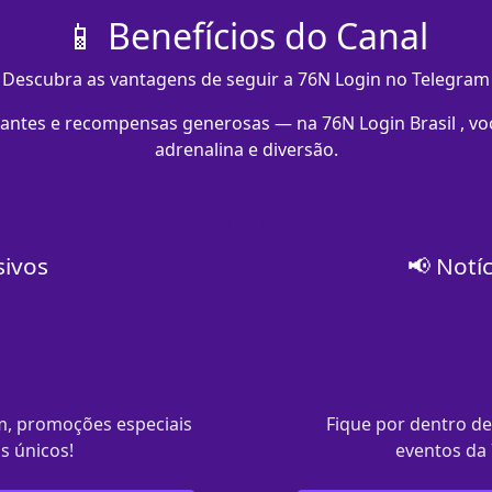
📱 Benefícios do Canal
Descubra as vantagens de seguir a 76N Login no Telegram
antes e recompensas generosas — na 76N Login Brasil , v
adrenalina e diversão.
sivos
📢 Notí
m, promoções especiais
Fique por dentro d
s únicos!
eventos da