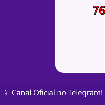
📱 Canal Oficial no Telegram!