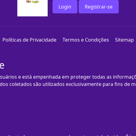
Login
Registrar-se
Políticas de Privacidade
Termos e Condições
Sitemap
de
 usuários e está empenhada em proteger todas as informaç
os coletados são utilizados exclusivamente para fins de m