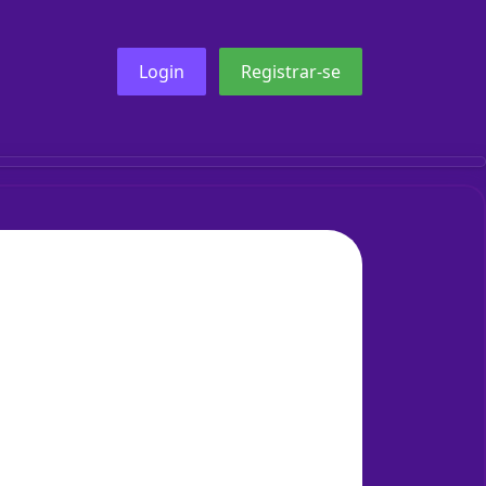
Login
Registrar-se