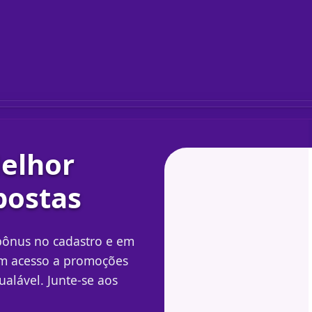
Melhor
postas
bônus no cadastro e em
em acesso a promoções
ualável. Junte-se aos