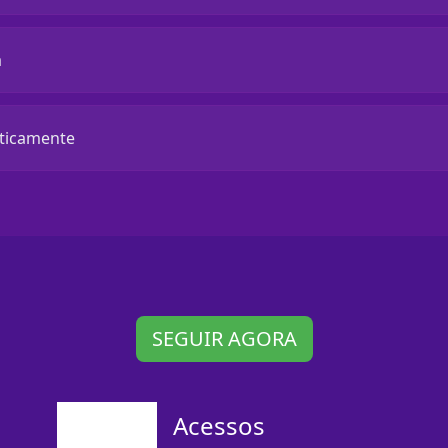
a
aticamente
SEGUIR AGORA
Acessos