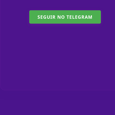
SEGUIR NO TELEGRAM