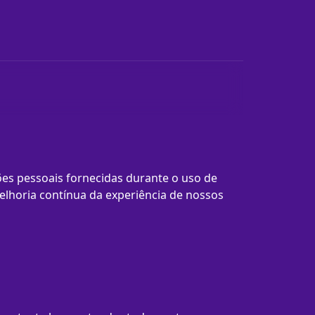
ões pessoais fornecidas durante o uso de
elhoria contínua da experiência de nossos