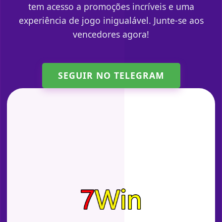
tem acesso a promoções incríveis e uma
experiência de jogo inigualável. Junte-se aos
vencedores agora!
SEGUIR NO TELEGRAM