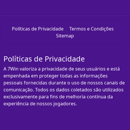
Políticas de Privacidade
Termos e Condições
Sitemap
Políticas de Privacidade
A 7Win valoriza a privacidade de seus usuários e está
empenhada em proteger todas as informações
pessoais fornecidas durante o uso de nossos canais de
comunicação. Todos os dados coletados são utilizados
exclusivamente para fins de melhoria contínua da
experiência de nossos jogadores.