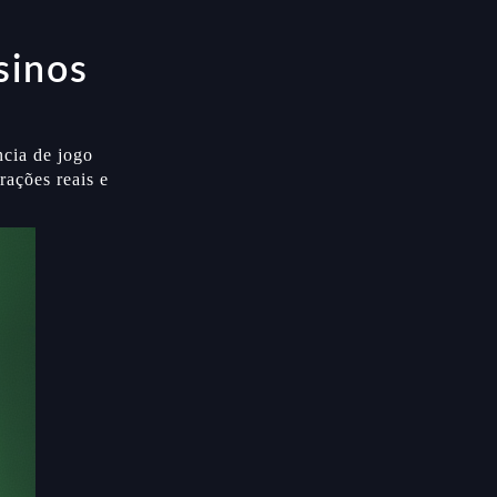
sinos
cia de jogo
rações reais e