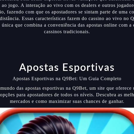
ao jogo. A interação ao vivo com os dealers e outros jogado
ção, fazendo com que os apostadores se sintam parte de uma c
istância. Essas características fazem do cassino ao vivo no
a única que combina a conveniência das apostas online com a
cassinos tradicionais.
Apostas Esportivas
Apostas Esportivas na Q9Bet: Um Guia Completo
 mundo das apostas esportivas na Q9Bet, um site que oferece
opções para apostadores de todos os níveis. Descubra as melh
mercados e como maximizar suas chances de ganhar.