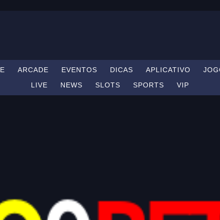
LE
ARCADE
EVENTOS
DICAS
APLICATIVO
JOG
LIVE
NEWS
SLOTS
SPORTS
VIP