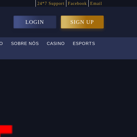
24*7 Support
Facebook
Email
LOGIN
SIGN UP
O
SOBRE NÓS
CASINO
ESPORTS