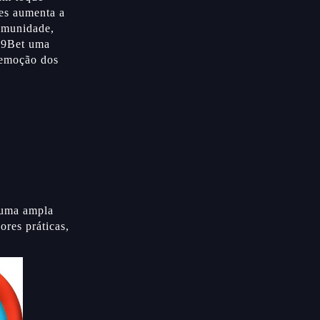
res aumenta a
omunidade,
 Q9Bet uma
 emoção dos
 uma ampla
ores práticas,