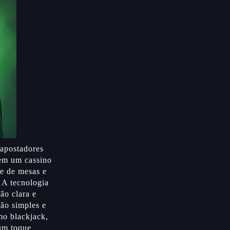
 apostadores
 em um cassino
de de mesas e
 A tecnologia
ão clara e
ção simples e
mo blackjack,
 um toque