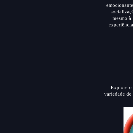
emocionante 
socializa
mesmo à d
experiênci
Explore o
variedade de 